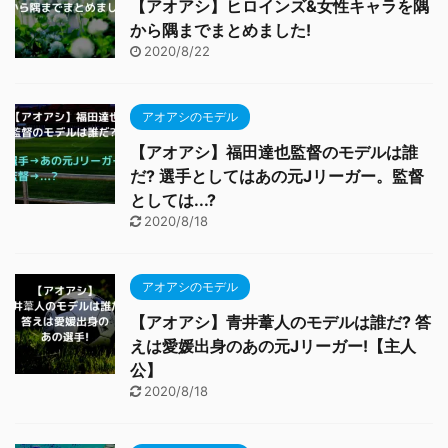
【アオアシ】ヒロインズ&女性キャラを隅
から隅までまとめました!
2020/8/22
アオアシのモデル
【アオアシ】福田達也監督のモデルは誰
だ? 選手としてはあの元Jリーガー。監督
としては...?
2020/8/18
アオアシのモデル
【アオアシ】青井葦人のモデルは誰だ? 答
えは愛媛出身のあの元Jリーガー!【主人
公】
2020/8/18