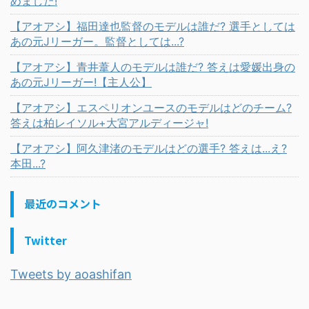
めました!
【アオアシ】福田達也監督のモデルは誰だ? 選手としては
あの元Jリーガー。監督としては...?
【アオアシ】青井葦人のモデルは誰だ? 答えは愛媛出身の
あの元Jリーガー!【主人公】
【アオアシ】エスペリオンユースのモデルはどのチーム?
答えは柏レイソル+大宮アルディージャ!
【アオアシ】阿久津渚のモデルはどの選手? 答えは...え?
本田...?
最近のコメント
Twitter
Tweets by aoashifan