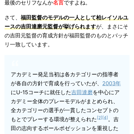
最後のセリフなんか
名言
ですよね。
さて、
福田監督のモデルの一人として柏レイソルユ
ースの吉田達磨元監督が挙げられます
が、まさにそ
の吉田元監督の育成方針が福田監督のものとバッチ
リ一致しています。
アカデミー発足当初は各カテゴリーの指導者
が各自の方針で育成を行っていたが、
2003年
にU-15コーチに就任した
吉田達磨
を中心にア
カデミー全体のプレーモデルがまとめられ、
全カテゴリーの選手が一貫したコンセプトの
[2]
[4]
もとでプレーする環境が整えられた
。吉
田の志向するボールポゼッションを重視した